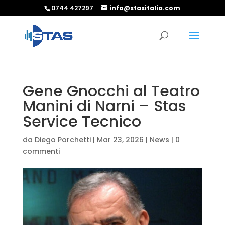
0744 427297
info@stasitalia.com
Gene Gnocchi al Teatro
Manini di Narni – Stas
Service Tecnico
da
Diego Porchetti
|
Mar 23, 2026
|
News
|
0
commenti