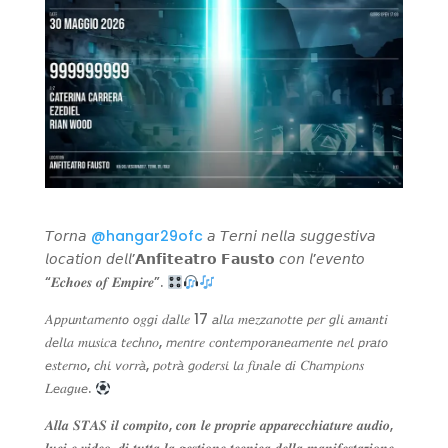
𝘛𝘰𝘳𝘯𝘢
@hangar29ofc
𝘢 𝘛𝘦𝘳𝘯𝘪 𝘯𝘦𝘭𝘭𝘢 𝘴𝘶𝘨𝘨𝘦𝘴𝘵𝘪𝘷𝘢
𝘭𝘰𝘤𝘢𝘵𝘪𝘰𝘯 𝘥𝘦𝘭𝘭’𝗔𝗻𝗳𝗶𝘁𝗲𝗮𝘁𝗿𝗼 𝗙𝗮𝘂𝘀𝘁𝗼 𝘤𝘰𝘯 𝘭’𝘦𝘷𝘦𝘯𝘵𝘰
“𝑬𝒄𝒉𝒐𝒆𝒔 𝒐𝒇 𝑬𝒎𝒑𝒊𝒓𝒆”.
𝐴𝘱𝑝𝘶𝑛𝘵𝑎𝘮𝑒𝘯𝑡𝘰 𝘰𝑔𝘨𝑖 𝑑𝘢𝑙𝘭𝑒 17 𝘢𝑙𝘭𝑎 𝑚𝘦𝑧𝘻𝑎𝘯𝑜𝘵𝑡𝘦 𝘱𝑒𝘳 𝘨𝑙𝘪 𝘢𝑚𝘢𝑛𝘵𝑖
𝑑𝘦𝑙𝘭𝑎 𝑚𝘶𝑠𝘪𝑐𝘢 𝘵𝑒𝘤ℎ𝘯𝑜, 𝘮𝑒𝘯𝑡𝘳𝑒 𝑐𝘰𝑛𝘵𝑒𝘮𝑝𝘰𝑟𝘢𝑛𝘦𝑎𝘮𝑒𝘯𝑡𝘦 𝘯𝑒𝘭 𝘱𝑟𝘢𝑡𝘰
𝘦𝑠𝘵𝑒𝘳𝑛𝘰, 𝘤ℎ𝘪 𝘷𝑜𝘳𝑟𝘢̀, 𝘱𝑜𝘵𝑟𝘢̀ 𝘨𝑜𝘥𝑒𝘳𝑠𝘪 𝘭𝑎 𝑓𝘪𝑛𝘢𝑙𝘦 𝘥𝑖 𝐶𝘩𝑎𝘮𝑝𝘪𝑜𝘯𝑠
𝐿𝘦𝑎𝘨𝑢𝘦.
𝑨𝒍𝒍𝒂 𝑺𝑻𝑨𝑺 𝒊𝒍 𝒄𝒐𝒎𝒑𝒊𝒕𝒐, 𝒄𝒐𝒏 𝒍𝒆 𝒑𝒓𝒐𝒑𝒓𝒊𝒆 𝒂𝒑𝒑𝒂𝒓𝒆𝒄𝒄𝒉𝒊𝒂𝒕𝒖𝒓𝒆 𝒂𝒖𝒅𝒊𝒐,