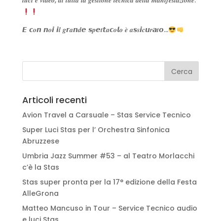
𝒍𝒖𝒄𝒊 𝒆 𝒗𝒊𝒅𝒆𝒐, 𝒅𝒊 𝒕𝒖𝒕𝒕𝒂 𝒍𝒂 𝒈𝒆𝒔𝒕𝒊𝒐𝒏𝒆 𝒕𝒆𝒄𝒏𝒊𝒄𝒂 𝒅𝒆𝒍𝒍𝒂 𝒎𝒂𝒏𝒊𝒇𝒆𝒔𝒕𝒂𝒛𝒊𝒐𝒏𝒆.
𝙀 𝙘𝒐𝙣 𝙣𝒐𝙞 𝙞𝒍 𝒈𝙧𝒂𝙣𝒅𝙚 𝙨𝒑𝙚𝒕𝙩𝒂𝙘𝒐𝙡𝒐 𝒆̀ 𝒂𝙨𝒔𝙞𝒄𝙪𝒓𝙖𝒕𝙤…
Articoli recenti
Avion Travel a Carsuale – Stas Service Tecnico
Super Luci Stas per l’ Orchestra Sinfonica
Abruzzese
Umbria Jazz Summer #53 – al Teatro Morlacchi
c’è la Stas
Stas super pronta per la 17° edizione della Festa
AlleGrona
Matteo Mancuso in Tour – Service Tecnico audio
e luci Stas