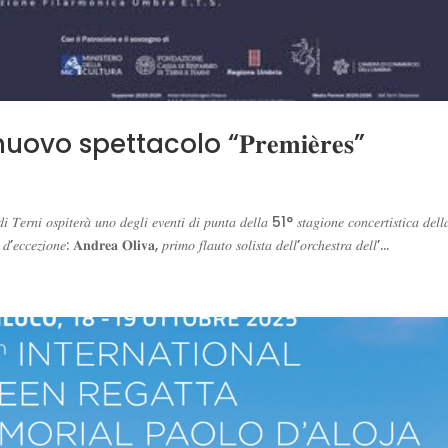
o spettacolo “𝐏𝐫𝐞𝐦𝐢𝐞̀𝐫𝐞𝐬”
𝑒𝑟𝑛𝑖 𝑜𝑠𝑝𝑖𝑡𝑒𝑟𝑎̀ 𝑢𝑛𝑜 𝑑𝑒𝑔𝑙𝑖 𝑒𝑣𝑒𝑛𝑡𝑖 𝑑𝑖 𝑝𝑢𝑛𝑡𝑎 𝑑𝑒𝑙𝑙𝑎 51° 𝑠𝑡𝑎𝑔𝑖𝑜𝑛𝑒 𝑐𝑜𝑛𝑐𝑒𝑟𝑡𝑖𝑠𝑡𝑖𝑐𝑎 𝑑𝑒𝑙𝑙
𝑖𝑜𝑛𝑒: 𝐀𝐧𝐝𝐫𝐞𝐚 𝐎𝐥𝐢𝐯𝐚, 𝑝𝑟𝑖𝑚𝑜 𝑓𝑙𝑎𝑢𝑡𝑜 𝑠𝑜𝑙𝑖𝑠𝑡𝑎 𝑑𝑒𝑙𝑙’𝑜𝑟𝑐ℎ𝑒𝑠𝑡𝑟𝑎 𝑑𝑒𝑙𝑙’...