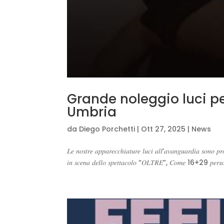
Grande noleggio luci pe
Umbria
da
Diego Porchetti
|
Ott 27, 2025
|
News
𝐿𝑒 𝑛𝑜𝑠𝑡𝑟𝑒 𝑎𝑝𝑝𝑎𝑟𝑒𝑐𝑐ℎ𝑖𝑎𝑡𝑢𝑟𝑒 𝑙𝑢𝑐𝑖 𝑎𝑙𝑙’𝑎𝑣𝑎𝑛𝑔𝑢𝑎𝑟𝑑𝑖𝑎 𝑠𝑜𝑛𝑜 𝑝𝑟𝑜
𝑖𝑛 𝑠𝑐𝑒𝑛𝑎 𝑑𝑒𝑙𝑙𝑜 𝑠𝑝𝑒𝑡𝑡𝑎𝑐𝑜𝑙𝑜 “𝑂𝐿𝑇𝑅𝐸”, 𝐶𝑜𝑚𝑒 16+29 𝑝𝑒𝑟𝑠𝑜𝑛𝑒 ℎ