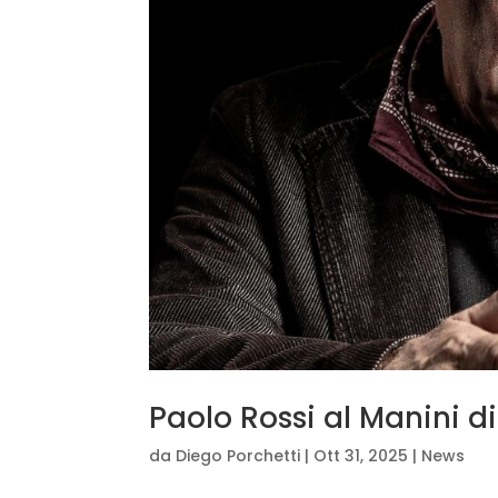
Paolo Rossi al Manini d
da
Diego Porchetti
|
Ott 31, 2025
|
News