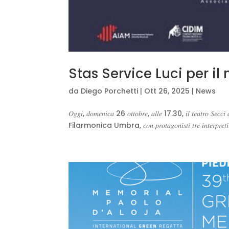
Stas Service Luci per il nuov
da
Diego Porchetti
|
Ott 26, 2025
|
News
𝑂𝑔𝑔𝑖, 𝑑𝑜𝑚𝑒𝑛𝑖𝑐𝑎 26 𝑜𝑡𝑡𝑜𝑏𝑟𝑒, 𝑎𝑙𝑙𝑒 17.30, 𝑖𝑙 𝑡𝑒𝑎𝑡𝑟𝑜 𝑆𝑒𝑐𝑐𝑖 𝑑𝑖 𝑇
Filarmonica Umbra, 𝑐𝑜𝑛 𝑝𝑟𝑜𝑡𝑎𝑔𝑜𝑛𝑖𝑠𝑡𝑖 𝑡𝑟𝑒 𝑖𝑛𝑡𝑒𝑟𝑝𝑟𝑒𝑡𝑖 𝑑’𝑒𝑐𝑐𝑒