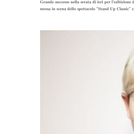
𝐆𝐫𝐚𝐧𝐝𝐞 𝐬𝐮𝐜𝐜𝐞𝐬𝐬𝐨 𝐧𝐞𝐥𝐥𝐚 𝐬𝐞𝐫𝐚𝐭𝐚 𝐝𝐢 𝐢𝐞𝐫𝐢 𝐩𝐞𝐫 𝐥’𝐞𝐬𝐢𝐛𝐢
𝐦𝐞𝐬𝐬𝐚 𝐢𝐧 𝐬𝐜𝐞𝐧𝐚 𝐝𝐞𝐥𝐥𝐨 𝐬𝐩𝐞𝐭𝐭𝐚𝐜𝐨𝐥𝐨 “𝐒𝐭𝐚𝐧𝐝 𝐔𝐩 𝐂𝐥𝐚𝐬𝐬𝐢𝐜” 𝐜