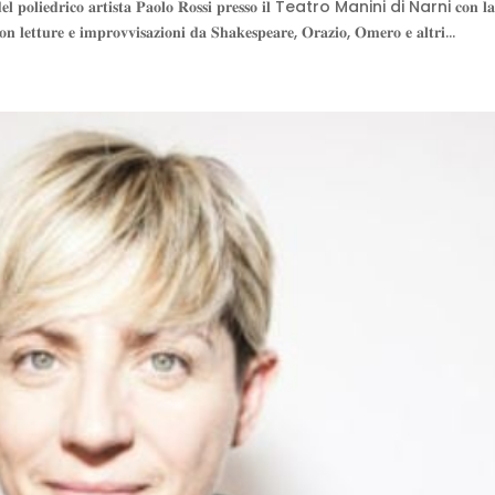
𝐳𝐢𝐨𝐧𝐞 𝐝𝐞𝐥 𝐩𝐨𝐥𝐢𝐞𝐝𝐫𝐢𝐜𝐨 𝐚𝐫𝐭𝐢𝐬𝐭𝐚 𝐏𝐚𝐨𝐥𝐨 𝐑𝐨𝐬𝐬𝐢 𝐩𝐫𝐞𝐬𝐬𝐨 𝐢𝐥 Teatro Manini di Narni 𝐜𝐨𝐧 𝐥
𝐨𝐧 𝐥𝐞𝐭𝐭𝐮𝐫𝐞 𝐞 𝐢𝐦𝐩𝐫𝐨𝐯𝐯𝐢𝐬𝐚𝐳𝐢𝐨𝐧𝐢 𝐝𝐚 𝐒𝐡𝐚𝐤𝐞𝐬𝐩𝐞𝐚𝐫𝐞, 𝐎𝐫𝐚𝐳𝐢𝐨, 𝐎𝐦𝐞𝐫𝐨 𝐞 𝐚𝐥𝐭𝐫𝐢...