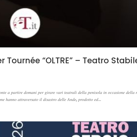
r Tournée “OLTRE” – Teatro Stabil
𝑛𝑡𝑒 𝑎 𝑝𝑎𝑟𝑡𝑖𝑟𝑒 𝑑𝑜𝑚𝑎𝑛𝑖 𝑝𝑒𝑟 𝑔𝑖𝑟𝑎𝑟𝑒 𝑣𝑎𝑟𝑖 𝑡𝑒𝑎𝑡𝑟𝑎𝑙𝑖 𝑑𝑒𝑙𝑙𝑎 𝑝𝑒𝑛𝑖𝑠𝑜𝑙𝑎 𝑖𝑛 𝑜𝑐𝑐𝑎𝑠𝑖𝑜𝑛𝑒 𝑑𝑒𝑙𝑙𝑎 
𝑛𝑛𝑜 𝑎𝑡𝑡𝑟𝑎𝑣𝑒𝑟𝑠𝑎𝑡𝑜 𝑖𝑙 𝑑𝑖𝑠𝑎𝑠𝑡𝑟𝑜 𝑑𝑒𝑙𝑙𝑒 𝐴𝑛𝑑𝑒, 𝑝𝑟𝑜𝑑𝑜𝑡𝑡𝑜 𝑒𝑑...