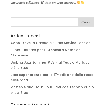
𝒊𝒎𝒑𝒐𝒓𝒕𝒂𝒏𝒕𝒆 𝒆𝒔𝒊𝒃𝒊𝒛𝒊𝒐𝒏𝒆. 𝑬’ 𝒔𝒕𝒂𝒕𝒐 𝒖𝒏 𝒈𝒓𝒂𝒏 𝒔𝒖𝒄𝒄𝒆𝒔𝒔𝒐.
Articoli recenti
Avion Travel a Carsuale – Stas Service Tecnico
Super Luci Stas per l’ Orchestra Sinfonica
Abruzzese
Umbria Jazz Summer #53 – al Teatro Morlacchi
c’è la Stas
Stas super pronta per la 17° edizione della Festa
AlleGrona
Matteo Mancuso in Tour – Service Tecnico audio
e luci Stas
Commenti recenti