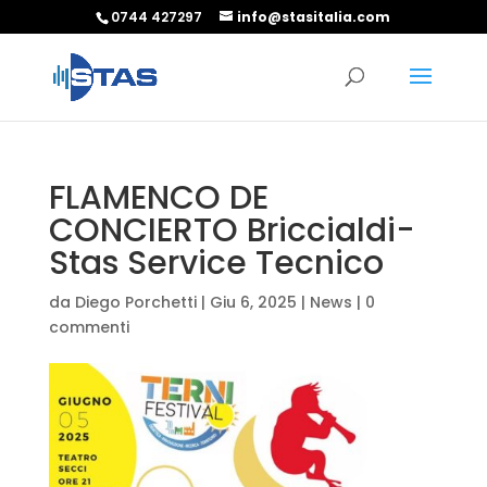
0744 427297
info@stasitalia.com
FLAMENCO DE
CONCIERTO Briccialdi-
Stas Service Tecnico
da
Diego Porchetti
|
Giu 6, 2025
|
News
|
0
commenti