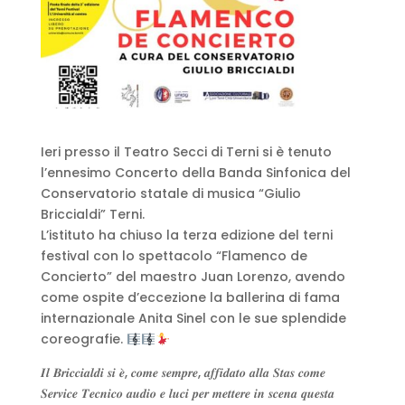
Ieri presso il Teatro Secci di Terni si è tenuto
l’ennesimo Concerto della Banda Sinfonica del
Conservatorio statale di musica “Giulio
Briccialdi” Terni.
L’istituto ha chiuso la terza edizione del terni
festival con lo spettacolo “Flamenco de
Concierto” del maestro Juan Lorenzo, avendo
come ospite d’eccezione la ballerina di fama
internazionale Anita Sinel con le sue splendide
coreografie.
𝑰𝒍 𝑩𝒓𝒊𝒄𝒄𝒊𝒂𝒍𝒅𝒊 𝒔𝒊 𝒆̀, 𝒄𝒐𝒎𝒆 𝒔𝒆𝒎𝒑𝒓𝒆, 𝒂𝒇𝒇𝒊𝒅𝒂𝒕𝒐 𝒂𝒍𝒍𝒂 𝑺𝒕𝒂𝒔 𝒄𝒐𝒎𝒆
𝑺𝒆𝒓𝒗𝒊𝒄𝒆 𝑻𝒆𝒄𝒏𝒊𝒄𝒐 𝒂𝒖𝒅𝒊𝒐 𝒆 𝒍𝒖𝒄𝒊 𝒑𝒆𝒓 𝒎𝒆𝒕𝒕𝒆𝒓𝒆 𝒊𝒏 𝒔𝒄𝒆𝒏𝒂 𝒒𝒖𝒆𝒔𝒕𝒂