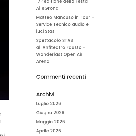
17° edizione della Festa
AlleGrona
Matteo Mancuso in Tour –
Service Tecnico audio e
luci Stas
Spettacolo STAS
all’Anfiteatro Fausto –
Wanderlast Open Air
Arena
Commenti recenti
Archivi
Luglio 2026
Giugno 2026
̀
𝐥
Maggio 2026
Aprile 2026
s𝐭i