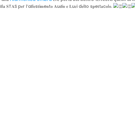
𝐥l𝐚 𝐒T𝐀S p𝐞r l’a𝐥l𝐞s𝐭i𝐦e𝐧t𝐨 𝐀u𝐝i𝐨 𝐞 𝐋u𝐜i d𝐞l𝐥o s𝐩e𝐭t𝐚c𝐨l𝐨.