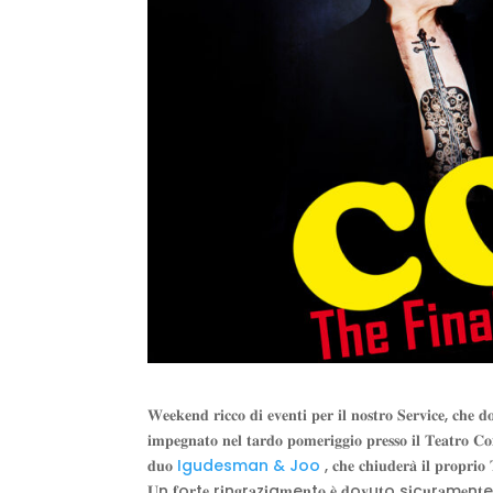
𝐖𝐞𝐞𝐤𝐞𝐧𝐝 𝐫𝐢𝐜𝐜𝐨 𝐝𝐢 𝐞𝐯𝐞𝐧𝐭𝐢 𝐩𝐞𝐫 𝐢𝐥 𝐧𝐨𝐬𝐭𝐫𝐨 
𝐢𝐦𝐩𝐞𝐠𝐧𝐚𝐭𝐨 𝐧𝐞𝐥 𝐭𝐚𝐫𝐝𝐨 𝐩𝐨𝐦𝐞𝐫𝐢𝐠𝐠𝐢𝐨 𝐩𝐫𝐞𝐬𝐬𝐨 𝐢𝐥 𝐓𝐞𝐚𝐭𝐫𝐨 
𝐝𝐮𝐨
Igudesman & Joo
, 𝐜𝐡𝐞 𝐜𝐡𝐢𝐮𝐝𝐞𝐫𝐚̀ 𝐢𝐥 𝐩𝐫𝐨𝐩𝐫𝐢𝐨
𝐔n 𝐟o𝐫t𝐞 r𝐢n𝐠r𝐚z𝐢a𝐦e𝐧t𝐨 𝐞̀ 𝐝o𝐯u𝐭o s𝐢c𝐮r𝐚m𝐞n𝐭e