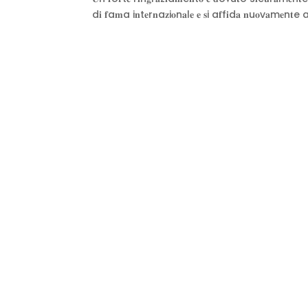
d𝐢 𝐟a𝐦a i𝐧t𝐞r𝐧a𝐳i𝐨n𝐚l𝐞 𝐞 𝐬i a𝐟f𝐢d𝐚 𝐧u𝐨v𝐚m𝐞n𝐭e a