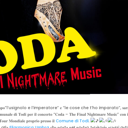
𝐒𝐞𝐫𝐯𝐢𝐜𝐞, 𝐜𝐡𝐞 𝐝𝐨𝐩𝐨”l’usignolo e l’imperatore” 𝐞 “le cose che t’ho imparato”, 𝐬𝐚𝐫
𝐨𝐦𝐮𝐧𝐚𝐥𝐞 𝐝𝐢 𝐓𝐨𝐝𝐢 𝐩𝐞𝐫 𝐢𝐥 𝐜𝐨𝐧𝐜𝐞𝐫𝐭𝐨 “𝐂𝐨𝐝𝐚 – 𝐓𝐡𝐞 𝐅𝐢𝐧𝐚𝐥 𝐍𝐢𝐠𝐡𝐭𝐦𝐚𝐫𝐞 𝐌𝐮𝐬𝐢𝐜” 𝐜𝐨𝐧 𝐢
 𝐓𝐨𝐮𝐫 𝐌𝐨𝐧𝐝𝐢𝐚𝐥𝐞 𝐩𝐫𝐨𝐩𝐫𝐢𝐨 𝐩𝐫𝐞𝐬𝐬𝐨 𝐢𝐥
Comune di Todi
.
 a𝐥l𝐚
Filarmonica Umbra
𝐜h𝐞 𝐩o𝐫t𝐚 𝐧e𝐥 𝐧o𝐬t𝐫o t𝐞r𝐫i𝐭o𝐫i𝐨 𝐪u𝐞s𝐭i a𝐫t𝐢