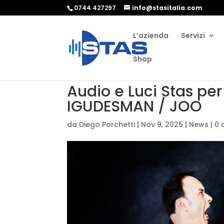
0744 427297
info@stasitalia.com
L’azienda
Servizi
Shop
Audio e Luci Stas per 
IGUDESMAN / JOO
da
Diego Porchetti
|
Nov 9, 2025
|
News
|
0 