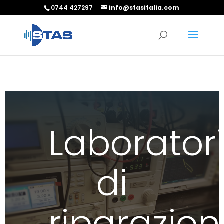
0744 427297
info@stasitalia.com
Laborator
di
riparazio