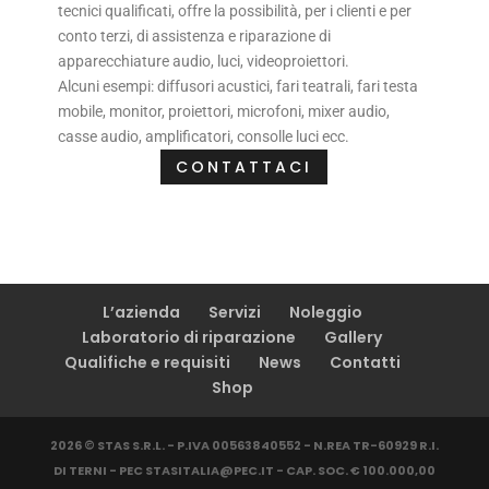
tecnici qualificati, offre la possibilità, per i clienti e per
conto terzi, di assistenza e riparazione di
apparecchiature audio, luci, videoproiettori.
Alcuni esempi: diffusori acustici, fari teatrali, fari testa
mobile, monitor, proiettori, microfoni, mixer audio,
casse audio, amplificatori, consolle luci ecc.
CONTATTACI
L’azienda
Servizi
Noleggio
Laboratorio di riparazione
Gallery
Qualifiche e requisiti
News
Contatti
Shop
2026 © STAS S.R.L. - P.IVA 00563840552 - N.REA TR-60929 R.I.
DI TERNI - PEC STASITALIA@PEC.IT - CAP. SOC. € 100.000,00